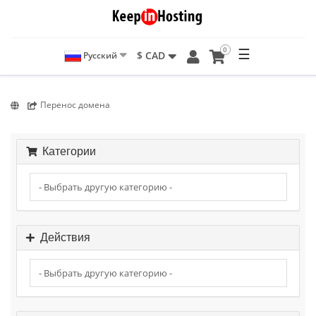
0
☰
$ CAD
Русский
Перенос домена
Категории
Действия