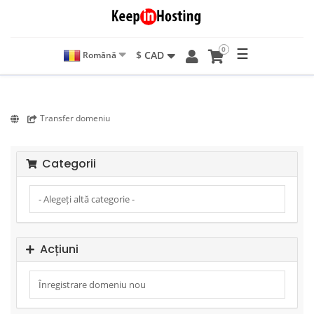
0
☰
$ CAD
Română
Transfer domeniu
Categorii
Acțiuni