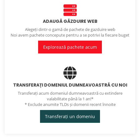
ADAUGĂ GĂZDUIRE WEB
Alegeți dintr-o gamă de pachete de gazduire web
Noi avem pachete concepute pentru a se potrivi la fiecare buget
Explorează pachete acum
TRANSFERAȚI DOMENIUL DUMNEAVOASTRĂ CU NOI
Transferați acum domeniul dumneavoastră cu extindere
valabilitate până la 1 an!*
* Exclude anumite TLDs și domenii recent înnoite
Transferați un domeniu